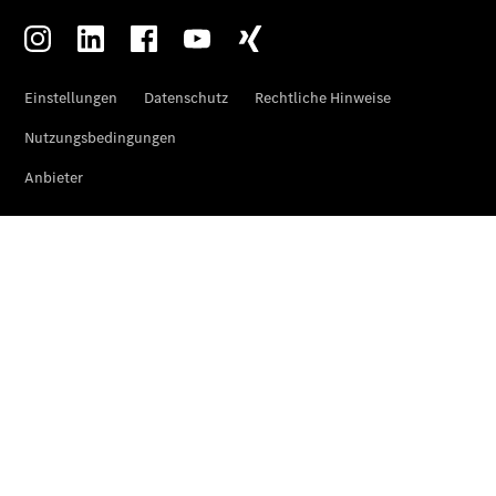
Elektrofahrzeug-
Service
VanService
basic
Individuelle
Betreuung
Übersicht
Customer
Assistance
Center
24h Service
Roadside
Assistance
Individuelle