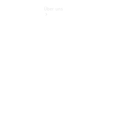
Über uns
Übersicht
Kontakt
Ansprechpartner
Vans &
Nutzfahrzeuge
Ansprechpartner
Pkw