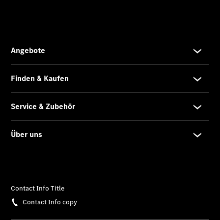
Übersicht
Unfallreparaturen
SmallRepair
Rücknahme
&
Entsorgung
Wartung
Reparatur
Service-
und
Garantie-
Pakete
Mobile
Service
Fleet
Services