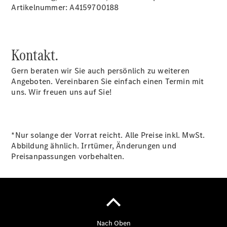
Artikelnummer: A4159700188
Übersicht
Finanzdienste
Reifen &
Kontakt.
Kompletträder
Gern beraten wir Sie auch persönlich zu weiteren
Angeboten. Vereinbaren Sie einfach einen Termin mit
uns. Wir freuen uns auf Sie!
*Nur solange der Vorrat reicht. Alle Preise inkl. MwSt.
Reifen- und
Abbildung ähnlich. Irrtümer, Änderungen und
Komplettradschutz
Preisanpassungen vorbehalten.
EU-
Reifenlabel
Transporter-
Service