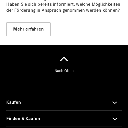
Haben Sie sich bereits informiert, welche Möglichkeiten
der Förderung in Anspruch genommen werden können?
Ansprechpartner
Probefahrt
Kontaktformular
Unternehmens
Mehr erfahren
News
Events
Autohaus
App
Kundenkarte
Elektromobilität
Unternehmensinformationen
Karriere