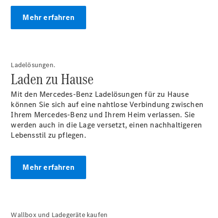
Reifen &
Mehr erfahren
Kompletträder
Teile &
Zubehör
Pannen- &
Schadenhilfe
Ladelösungen.
Reparatur &
Laden zu Hause
Werkstatt
Rückrufe &
Mit den Mercedes-Benz Ladelösungen für zu Hause
Umrüstungen
können Sie sich auf eine nahtlose Verbindung zwischen
Warnung: Betrug
Ihrem Mercedes-Benz und Ihrem Heim verlassen. Sie
beim
werden auch in die Lage versetzt, einen nachhaltigeren
Gebrauchtwagenkauf
Lebensstil zu pflegen.
Service für
Reisemobile
Gebrauchtwagensuche
Mehr erfahren
Finanzdienste
Digitale
Extras
Wallbox und Ladegeräte kaufen