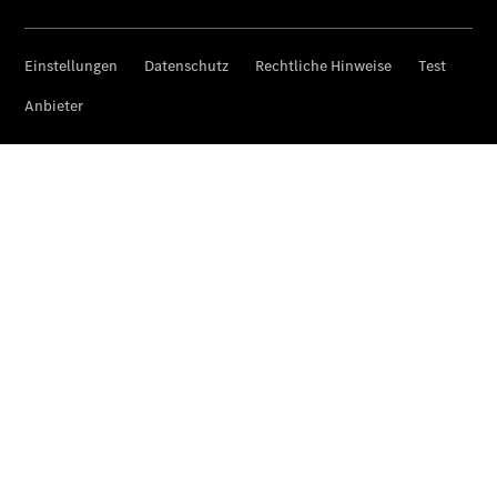
Reifen &
Kompletträder
Teile &
Zubehör
Pannen- &
Schadenhilfe
Reparatur &
Werkstatt
Rückrufe &
Umrüstungen
Warnung: Betrug
beim
Gebrauchtwagenkauf
Service für
Reisemobile
Gebrauchtwagensuche
Finanzdienste
Digitale
Extras