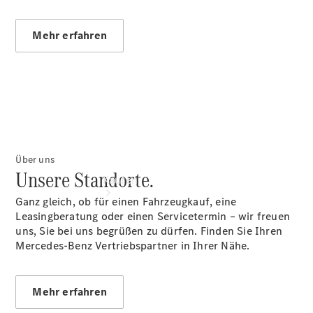
vereinbaren
Tel: +49
36622 7690
Mehr erfahren
Über uns
Unsere Standorte.
Kaufen
Ganz gleich, ob für einen Fahrzeugkauf, eine
Leasingberatung oder einen Servicetermin – wir freuen
uns, Sie bei uns begrüßen zu dürfen. Finden Sie Ihren
Mercedes-Benz Vertriebspartner in Ihrer Nähe.
Mehr erfahren
Übersicht
Gebrauchtwagensuche