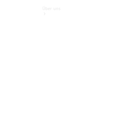
Über uns
Übersicht
Kontakt
Ansprechpartner
Vans &
Nutzfahrzeuge
Ansprechpartner
Pkw