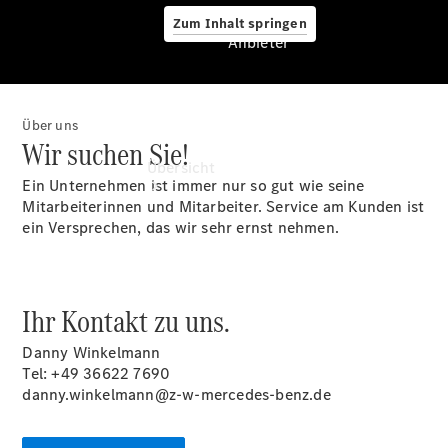
Zum Inhalt springen
Anbieter
Über uns
Anbieter
Wir suchen Sie!
Übersicht
Ein Unternehmen ist immer nur so gut wie seine
Mitarbeiterinnen und Mitarbeiter. Service am Kunden ist
ein Versprechen, das wir sehr ernst nehmen.
Ihr Kontakt zu uns.
Startseite
Ansprechpartner
Danny Winkelmann
finden
Tel: +49 36622 7690
Probefahrt
danny.winkelmann@z-w-mercedes-benz.de
vereinbaren
Beratung