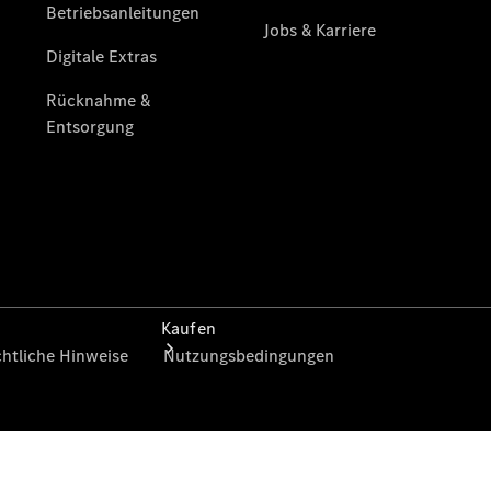
vereinbaren
Servicetermin
vereinbaren
Tel: +49
36622 7690
Kaufen