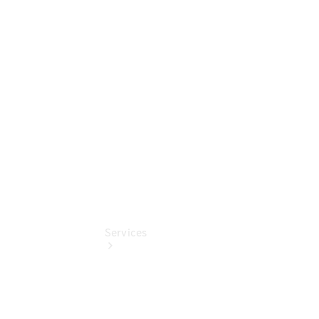
Übersicht
Gebrauchtwagensuche
Junge
Sterne
Digitale
Extras
Services