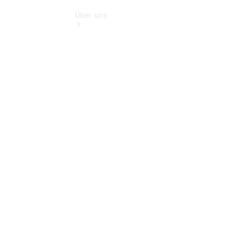
Über uns
Übersicht
Kontakt
Ansprechpartner
Vans &
Nutzfahrzeuge
Ansprechpartner
Pkw