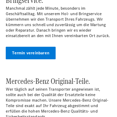
Bringservice.
Manchmal zählt jede Minute, besonders im
Geschäftsalltag. Mit unserem Hol- und Bringservice
übernehmen wir den Transport Ihres Fahrzeugs. Wir
kümmern uns schnell und zuverlässig um die Wartung
Übersicht
oder Reparatur. Danach bringen wir es wieder
Unfallreparaturen
einsatzbereit an den mit Ihnen vereinbarten Ort zurück.
SmallRepair
Rücknahme
&
Termin vereinbaren
Entsorgung
Wartung
Reparatur
Service-
Mercedes-Benz Original-Teile.
und
Garantie-
Wer täglich auf seinen Transporter angewiesen ist,
Pakete
sollte auch bei der Qualität der Ersatzteile keine
Mobile
Kompromisse machen. Unsere Mercedes-Benz Original-
Service
Teile sind exakt auf Ihr Fahrzeug abgestimmt und
Fleet
erfüllen die hohen Mercedes-Benz Qualitäts- und
Services
Sicherheitsstandards.