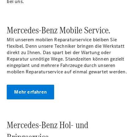
bei uns.
Übersicht
Finanzdienste
Reifen &
Mercedes-Benz Mobile
Service.
Kompletträder
Mit unserem mobilen Reparaturservice bleiben Sie
flexibel. Denn unsere Techniker bringen die Werkstatt
direkt zu Ihnen. Das spart bei der Wartung oder
Reparatur unnötige Wege. Standzeiten können gezielt
eingeplant und mehrere Fahrzeuge durch unseren
mobilen Reparaturservice auf einmal gewartet werden.
Reifen- und
Mehr erfahren
Komplettradschutz
EU-
Reifenlabel
Transporter-
Service
Mercedes-Benz Hol- und