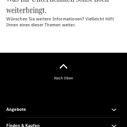
Unterstützung
weiterbringt.
Mobilitätslösungen
Wünschen Sie weitere Informationen? Vielleicht hilft
Ihnen eines dieser Themen weiter.
Übersicht
MobiloVan
Intelligente
Fahrzeugsteuerung
Übersicht
Digitale