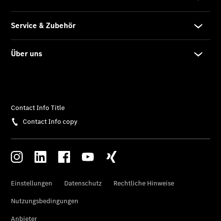
Extras
Van Uptime
Monitor
Onboard
Service App
Mercedes-
Benz
Qualität
Übersicht
Original-
Teile
Neufahrzeuggarantie
Online-