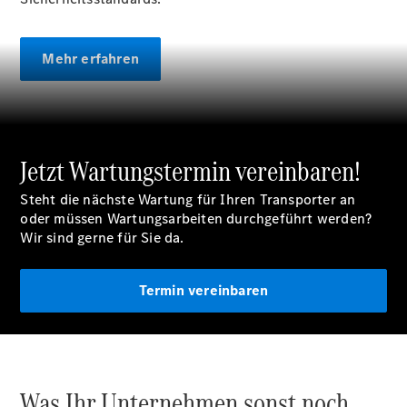
Elektrofahrzeug-
Service
VanService
Mehr erfahren
basic
Individuelle
Betreuung
Jetzt Wartungstermin vereinbaren!
Steht die nächste Wartung für Ihren Transporter an
oder müssen Wartungsarbeiten durchgeführt werden?
Wir sind gerne für Sie da.
Übersicht
Customer
Termin vereinbaren
Assistance
Center
24h Service
Roadside
Assistance
Individuelle
Was Ihr Unternehmen sonst noch