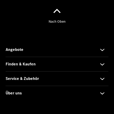
Übersicht
Unfallreparaturen
SmallRepair
Rücknahme
&
Entsorgung
Wartung
Reparatur
Service-
und
Garantie-
Pakete
Mobile
Service
Fleet
Services