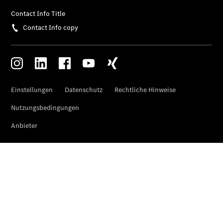
Elektrofahrzeug-
Service
VanService
basic
Individuelle
Betreuung
Übersicht
Customer
Assistance
Center
24h Service
Roadside
Assistance
Individuelle