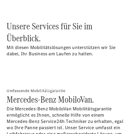
vereinbaren
Servicetermin
vereinbaren
Tel: +49
Unsere Services für Sie im
36622 7690
Überblick.
Mit diesen Mobilitätslösungen unterstützen wir Sie
dabei, Ihr Business am Laufen zu halten.
Kaufen
Umfassende Mobilitätsgarantie
Mercedes-Benz MobiloVan.
Die Mercedes-Benz MobiloVan Mobilitätsgarantie
ermöglicht es Ihnen, schnelle Hilfe von einem
Mercedes-Benz Service24h Techniker zu erhalten, egal
wo Ihre Panne passiert ist. Unser Service umfasst ein
Leihfahrzeug oder eine maßgeschneiderte Lösung, um