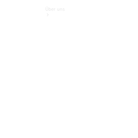
Über uns
Übersicht
Kontakt
Ansprechpartner
Vans &
Nutzfahrzeuge
Ansprechpartner
Pkw