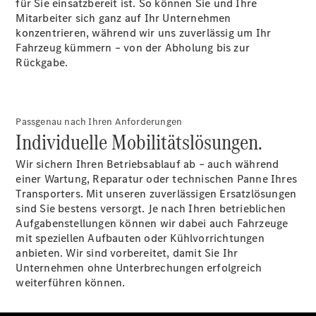
für Sie einsatzbereit ist. So können Sie und Ihre
Mitarbeiter sich ganz auf Ihr Unternehmen
Übersicht
konzentrieren, während wir uns zuverlässig um Ihr
Finanzdienste
Fahrzeug kümmern – von der Abholung bis zur
Reifen &
Rückgabe.
Kompletträder
Passgenau nach Ihren Anforderungen
Individuelle Mobilitätslösungen.
Wir sichern Ihren Betriebsablauf ab – auch während
einer Wartung, Reparatur oder technischen Panne Ihres
Transporters. Mit unseren zuverlässigen Ersatzlösungen
Reifen- und
sind Sie bestens versorgt. Je nach Ihren betrieblichen
Komplettradschutz
Aufgabenstellungen können wir dabei auch Fahrzeuge
EU-
mit speziellen Aufbauten oder Kühlvorrichtungen
Reifenlabel
anbieten. Wir sind vorbereitet, damit Sie Ihr
Transporter-
Unternehmen ohne Unterbrechungen erfolgreich
Service
weiterführen können.